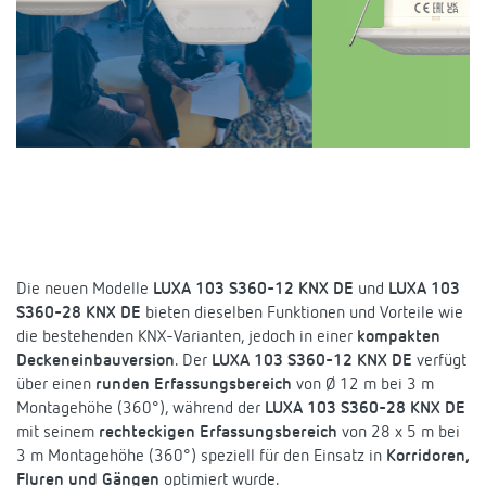
KNX-Systeme
Karriere
Kataloge und Prospekte
Theben AG
LED-Leuchten
KNX Smart Home System LUXORliving
Katalogbestellung
Kontakt
News
Zeit- und Lichtsteuerung
Karriere bei Theben
Präsenzmelder und Bewegungsmelder
Seminare und Online-Trainings
Messe
Klimaregelung
Produktfinder
Technische Hotline
LED Beleuchtung
Fachpresse
Kooperationen
Zubehör
Downloads
Ansprechpartner
Raumthermostate
Konformitätserklärungen
Nachhaltigkeit
Smart Energy
Vertrieb Deutschland
Apps
Die neuen Modelle
LUXA 103 S360-12 KNX DE
und
LUXA 103
BIM-Portal
Engagement
S360-28 KNX DE
bieten dieselben Funktionen und Vorteile wie
Smart Home
Vertrieb Weltweit
die bestehenden KNX-Varianten, jedoch in einer
Referenzen
kompakten
Deckeneinbauversion
Design
. Der
LUXA 103 S360-12 KNX DE
verfügt
über einen
Ansprechpartner OEM
runden Erfassungsbereich
von
Ø 12 m bei 3 m
Montagehöhe (360°)
, während der
LUXA 103 S360-28 KNX DE
Historie
mit seinem
rechteckigen Erfassungsbereich
von
28 x 5 m bei
Anfrageformular
3 m Montagehöhe (360°)
speziell für den Einsatz in
Korridoren,
Fluren und Gängen
optimiert wurde.